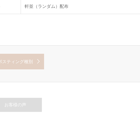
要
軒並（ランダム）配布
ポスティング種別
お客様の声