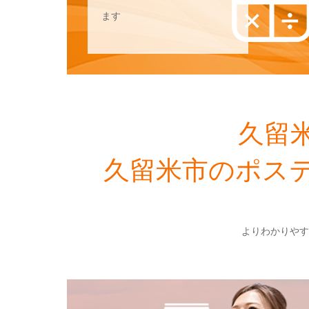
ます
2017.05.22
久留米市・ポステ
2021.03.25
受付自動計算フォ
久留
久留米市のポス
よりわかりやす