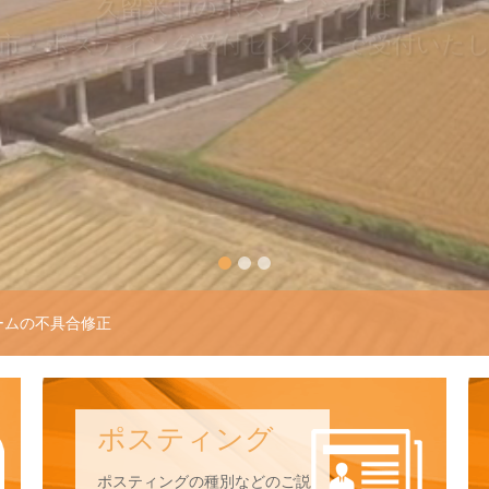
市・ポスティング受付センターで受付いた
POSTING
1
2
3
COVID-19)対応策 社内実施事項
う対応のお知らせ
ポスティング
フォームの利用手順
ポスティングの種別などのご説