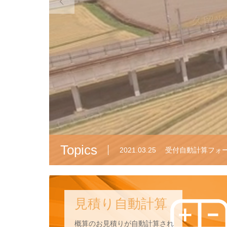

久留米
Topics
2020.04.15
新型コロナウイルス(
2019.10.01
消費税法改正に伴
見積り自動計算
2017.05.29
お見積り自動計算
概算のお見積りが自動計算され