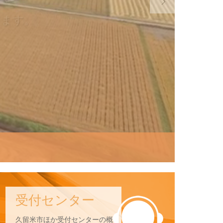

します。
受付センター
久留米市ほか受付センターの概